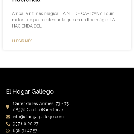
Arriba la nit més màgica: LA NIT DE CAP D’ANY. I quin
millor lloc per a celebrar-la que en un lloc màgic: LA
HACIENDA DEL
LLEGIR MÉS
El Hogar Gallego
Carrer de les Ànimes, 73 - 75
08370 Calella (Barcelona)
info@elhogargallego.com
937 66 20 27
638 91 47 57