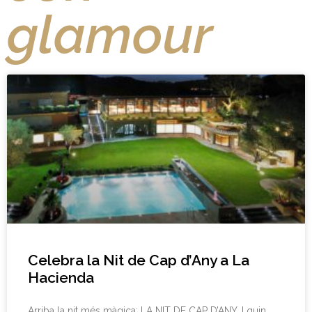
glamour
Celebra la Nit de Cap d’Any a La
Hacienda
Arriba la nit més màgica: LA NIT DE CAP D’ANY. I quin