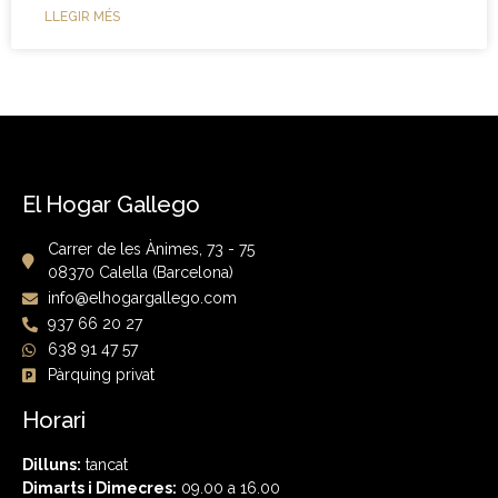
LLEGIR MÉS
El Hogar Gallego
Carrer de les Ànimes, 73 - 75
08370 Calella (Barcelona)
info@elhogargallego.com
937 66 20 27
638 91 47 57
Pàrquing privat
Horari
Dilluns:
tancat
Dimarts i Dimecres:
09.00 a 16.00