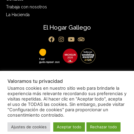
Trabaja con nosotros
La Hacienda
El Hogar Gallego
Política de privacidad
Aviso legal
Política de cookies
Valoramos tu privacidad
Usamos cookies en nuestro sitio web para brindarle la
experiencia más relevante recordando sus preferencias y
visitas repetidas. Al hacer clic en "Aceptar todo", acepta
el uso de TODAS las cookies. Sin embargo, puede visitar
"Configuración de cookies" para proporcionar un
consentimiento controlado.
Ajustes de cookies
Aceptar todo
Rechazar todo
Diseñado por Projecte Digital / Matarogroc