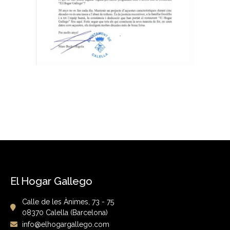
El Hogar Gallego
Calle de les Ànimes, 73 - 75
08370 Calella (Barcelona)
info@elhogargallego.com